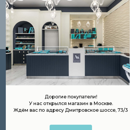
конфиденциальности
Отправить заявку
НАШИ КОНТАКТЫ
Находимся в Москве, доставляем
продукцию по всей России
Интернет-магазин:
Дорогие покупатели!
+7 (991) 611-34-32
У нас открылся магазин в Москве.
Ждём вас по адресу Дмитровское шоссе, 73/3
Корпоративный отдел:
+7 (903) 237-43-43