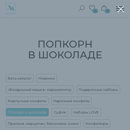
0
0
ПОПКОРН
В ШОКОЛАДЕ
Весь каталог
Новинки
«Воздушный мишка» маршмеллоу
Подарочные наборы
Корпусные конфеты
Нарезные конфеты
Попкорн в шоколаде
Суфле
Наборы LOVE
Пралине, марципан, батончики, снэки
Конфитюры