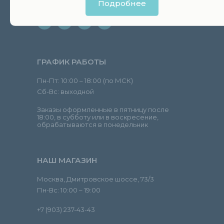
manager@andreykanakin.com
Подробнее
ГРАФИК РАБОТЫ
Пн-Пт: 10:00 – 18:00 (по МСК)
Сб-Вс: выходной
Заказы оформленные в пятницу после
18:00, в субботу или в воскресение,
обрабатываются в понедельник
НАШ МАГАЗИН
Москва, Дмитровское шоссе, 73/3
Пн-Вс: 10:00 – 19:00
+7 (903) 237-43-43