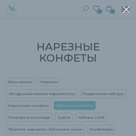
0
0
НАРЕЗНЫЕ
КОНФЕТЫ
Весь каталог
Новинки
«Воздушный мишка» маршмеллоу
Подарочные наборы
Корпусные конфеты
Нарезные конфеты
Попкорн в шоколаде
Суфле
Наборы LOVE
Пралине, марципан, батончики, снэки
Конфитюры