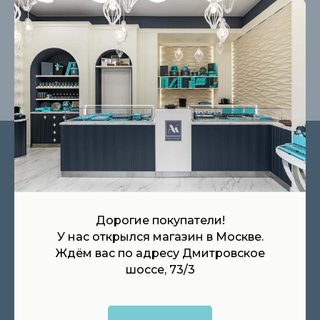
конфиденциальности
Отправить заявку
НАШИ КОНТАКТЫ
Находимся в Москве, доставляем
продукцию по всей России
Дорогие покупатели!
Интернет-магазин:
У нас открылся магазин в Москве.
+7 (991) 611-34-32
Ждём вас по адресу Дмитровское
шоссе, 73/3
Корпоративный отдел:
+7 (903) 237-43-43