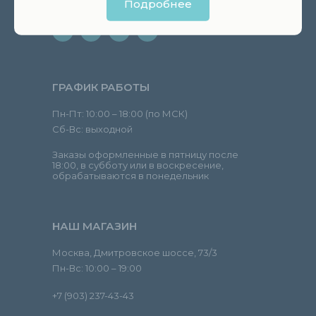
Подробнее
manager@andreykanakin.com
ГРАФИК РАБОТЫ
Пн-Пт: 10:00 – 18:00 (по МСК)
Сб-Вс: выходной
Заказы оформленные в пятницу после
18:00, в субботу или в воскресение,
обрабатываются в понедельник
НАШ МАГАЗИН
Москва, Дмитровское шоссе, 73/3
Пн-Вс: 10:00 – 19:00
+7 (903) 237-43-43