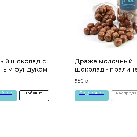
ый шоколад с
Драже молочный
ным фундуком
шоколад - пралине
кунжута
950
р.
обнее
Подробнее
Добавить