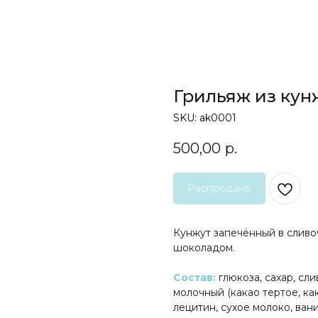
Грильяж из кун
SKU:
ak0001
500,00
р.
Кунжут запечённый в слив
шоколадом.
Состав:
глюкоза, сахар, сл
молочный (какао тертое, ка
лецитин, сухое молоко, вани