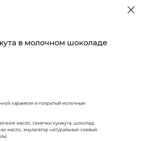
жута в молочном шоколаде
очной карамели и покрытый молочным
ивочное масло, семечки кунжута, шоколад
као масло, эмульгатор натуральный-соевый
ль).