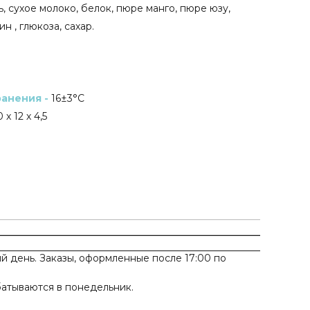
ь, сухое молоко, белок, пюре манго, пюре юзу,
н , глюкоза, сахар.
анения -
16±3°C
 х 12 х 4,5
 день. Заказы, оформленные после 17:00 по
батываются в понедельник.