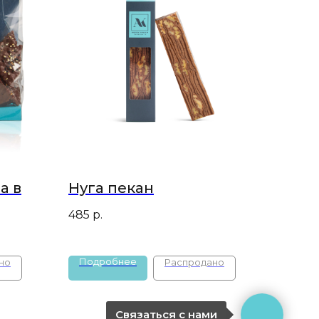
а в
Нуга пекан
485
р.
Подробнее
Связаться с нами